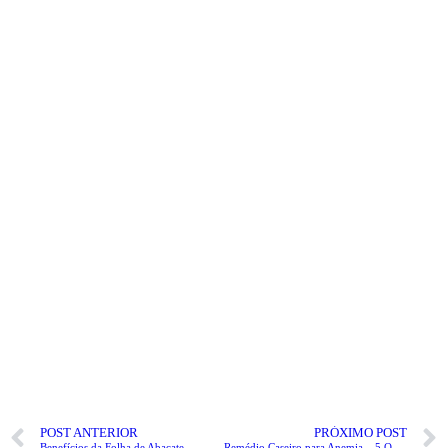
POST ANTERIOR
PRÓXIMO POST
Benefícios da Folha de Abacate
Remédio Caseiro para Anemia – 5 Opções