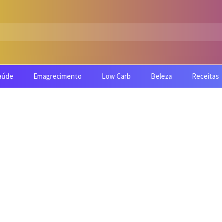
aúde
Emagrecimento
Low Carb
Beleza
Receitas