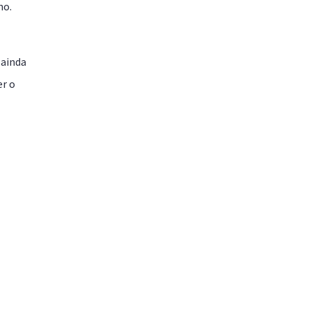
no.
 ainda
er o