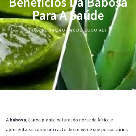
Benefícios Da Babosa
Para A Saúde
POR:
REDAÇÃO SAÚDE LOGO ALI
A
babosa
, é uma planta natural do norte da África e
apresenta-se como um cacto de cor verde que possui vários